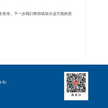
水宣传，下一步我们将持续加大这方面的宣
务局）