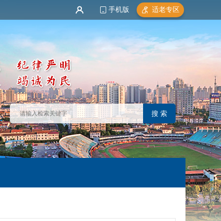
手机版
适老专区