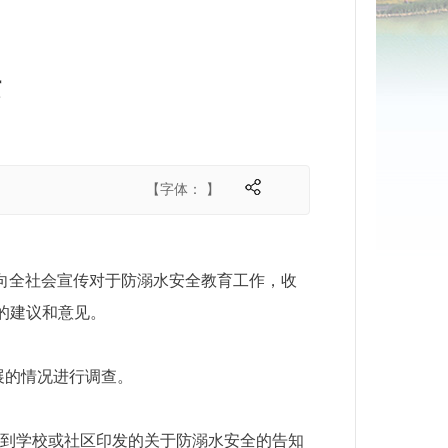
馈
【字体： 】
是向全社会宣传对于防溺水安全教育工作，收
的建议和意见。
展的情况进行调查。
否收到学校或社区印发的关于防溺水安全的告知