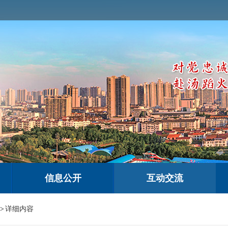
信息公开
互动交流
>
详细内容