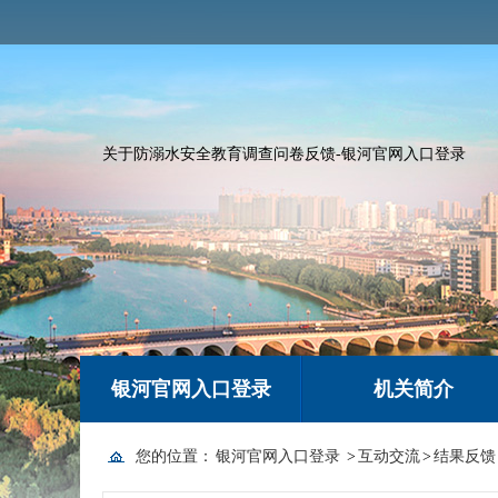
关于防溺水安全教育调查问卷反馈-银河官网入口登录
银河官网入口登录
机关简介
您的位置：
银河官网入口登录
>
互动交流
>
结果反馈