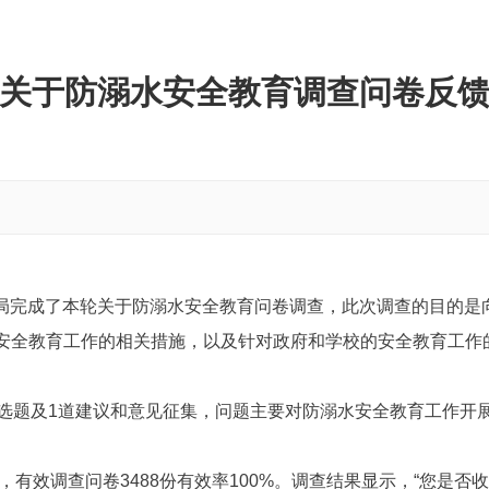
关于防溺水安全教育调查问卷反
管理局完成了本轮关于防溺水安全教育问卷调查，此次调查的目的
安全教育工作的相关措施，以及针对政府和学校的安全教育工作
多选题及1道建议和意见征集，问题主要对防溺水安全教育工作开
份，有效调查问卷3488份有效率100%。调查结果显示，“您是