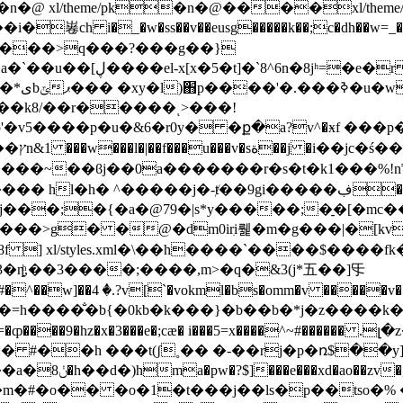
 xl/theme/pk�n�@����xl/theme/th
w�ss��v��eusg�����k��;c�dh��w=_��}>�q��n����<$
{(���>q���?���g��}
�fƣàq����i�yh��qu#�t��@��5=`7�}rgy�a�`��u��[ڸ����el-x[x�5�t]�`8^6
n�8jʰ=�e�r
�*m�-
)�@��k8/��r�����ͺ>���!
����p�u�&6�r0y� �ք�a?v^�ӿf ���p���(s�
�f=
 hl�h� ^�����j�-ⱦ��9gi�����ڣ�#
� �@�dm0irִi뤭�m�g���|�[kv���ys�sr�,��zر
yles.xml�\��h����`����$����fk�]kh:�ebty
'�3�ȵͪ,��3����;����,m
>�q�&3(j*五��]㸦
a��kq_�=h����̐�b{�0kb�k���}�b��b�*j�z��
��9�hz�x�3���e�;cæ� i���5=x����^~#������ 
#��h ���t(ʃ˳�� �-��rj�p�ռ$��y]�hd
��}��~��|