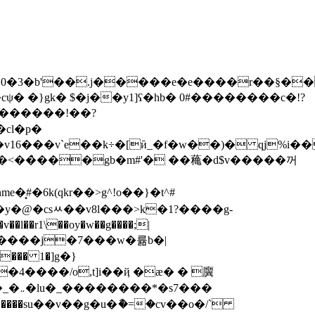
1�������!��?
�cl�p�
e�͙#�6k(qkr��>g^!o��}�t^#
�r1\��oy�w��g����;|
�`��ʊxx:�i�c�~0p�~� ��`��~x�<ϻ���=�a��`h���\p z�� fp��rlk9��-֤���:;�^c��l�@c�_�܅�l
u�_��������*�s7���