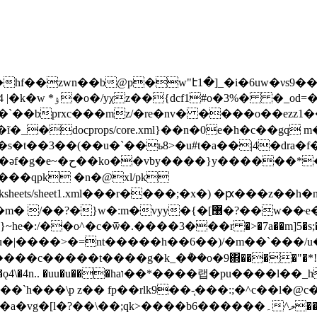
hb� 0#��������c�!?
�`��bprxc���mz/�re�nv� ����ο��ezz
docprops/core.xml}��n�0e�h�c��gq m
��������q
pk �n�@xl/pk
ksheets/sheet1.xml���r����;�x�) �ԗ���z��h�nm
[޸�?��w��ҽ�y�@�csﾶ��v8l���>k�1?����g-
:/��o^�c�ѿ�.����3���r �>�7a��m]5�s;�v��l�
��_h�4����/o,t]i��ҋ �ӕ� � 㢞
>����b6������۔^ލ������su��v��g�u�ާ�=�cv��o�/`