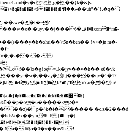
eme1.xml�y�o5g���}k�&]s-
����4�)�ޥ��߻��uh"�`},�q�
 !��.we��f�~?
��y�h�xhri��}t5n�ben�� }v<�jn m�-
�[hj�����qv�1�1?
g�ȉ���b*��¡"�n'qܩ�t�au\
��k�&�ّ�p�o�6�����k2�=
.լ�z���z)� p�^k�i�l����� �c,z�2���d
s!#�х��ym8�=� }��=ӡ�|