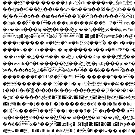
��.�*���.�����}qbvu1e����y�pk �n�@
��4ya�v5����s��w>�n��m��$$�@{ab����i�㟡ch i�_�
�j֗���x�� �an�e���`i(�ѝ��r���a
�x��or���bp��h��3q��˄;�ۛ�&��@iw*ud�*یbݶޕ��� �xy�l)֋p����'�.���ߢ�u�w���w�e�|�uyv��j���ڦ�6�#�xom
avap�3go�ēu&l� ��gt��'зw=m$�
���c;�����fn�h�3m�he8)�� )q��m�u�p'�v5
���iev��2ｍ���y �mg�����5��u�8iz#8*�c��ץn&1 ���w���l�|��f���u���v�sة��j �і��jc�ś��
j��ɤxy�`�ǥ;��%��u�مm;���r>qd��������~��ϐj��0a�������r�s�t�k1���%!n˭n�,�-��\�vt
��(wzulʟ�*�0�������xj�pi,0ҙ���p!�*����
bv�,��;�x5ݻ,i�2uw&v��'��k���=b��j���;�{�a�@79�|s*y�����;�̠�[�mc��?1of��]o�g{oq=1k�jyv��v�h�� e8�vk
֜���l8���0�7d \$!��?*|fl� �����"��b����>g
������-��`�� h�opk�n�@��8f ] xl/st
{�l�f?�/�̌홉�/�;�f�:��y~��y���[7�f�t�t
�ڑm`�����ﱣ˦,y��t7[���k�v�������[�yd��ow#�^��w]��4 ٝ�.?v[`�vokml�bs�omm�v �����v��)j-o�c[�g���ac�x[���yl�ck��z���׊��}
���@��u�~�(���f_�f�����z�e)}��t�6
�iffk���i��$��{�;��9�_�ց����m=�ȹ��
oq�4��y9l����ꑲ��hd���h##��ɣ8�k:� 
��d�lx�*��֔p��ux�·ɡ�_$f�q��b����i0�� z��i۷p���a�ݩ8�h��ԁ�)hma�pw�?$]���e���xd�ao��zv�,��w�l8.5�� i�j
�[w����=���xf�ûm�`�y�2 �t(`� �ߞ��lw��o(�b1�m�#�o�� �o�1�t���j��ls�p��tso�% �.6a�d#$o�0�x��us9lk:!