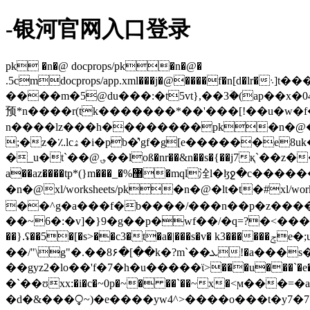
-银河官网入口登录
pk �n�@ docprops/pk�n�@�
.5cmdocprops/app.xml���j�@����f�n[d�lr�܈]t���hf��zwn��b@p�w"է1�]_�i�6uw�νs9��0�3�b'��.j�����e�e����r��§��h��hw���!
����m�5@du���:�t5vt},��3ؔ�(ap��x�04 |�k�w *ۉ�o�/yχz��{dcf1#o�3%� �_od=�cψ� �}gk� $�j��y1]ʕ�
预*n����r(tk�������*��'���[!��u�w�f
n����lz���h��������pk�n�@�ĩ�_�
;�z�؉lcۿ�i�pb�̽'gf�g[e������e8uk�s�t��3��(��u�`��ь8>�u#t�a��|4�dra�f�v16���v`e��k÷�[ӣ_�f�w��)� qj%i����gj5
�_u�t`��@؈��loß�nr��&n��s�{��j7қ`��z��ǝf�g�e~�ح��ko��vby����}y������*�<��̀���gb�m#'� ��蘒�d$v�����꺼
a��az����tp*(}m���_�%޸�mql洤l�ɮջ�c
�n�@xl/worksheets/pk�n�@�lt�t�#xl/wor
��^g�a���f�b����/���n��p�z����m� /��?�}w�:m�vyy�{�
��~6�:�v]�}9�g��p�wf��/�q=?�<���}~he�
��}.ʢ��5�[�s>��c3�t�a�|���s�v� k3������ݮe�;u�|����>�=nt�����h��6��)/�m��`���/u����j�7���w�륢b�|
��/"\g"�.��8۶�[��k�?m`��ܥ!�a���s����c�����t����g�k_�݅��o�9΋����"�*!��� 1�]g�}
��gyz2�lo��'f�7�h�u�����ϊ>���u���`�e�ǫ4\�4n.. �uu�u���һaו��*����랩�pu����l
�d�&���⧬~)�e� ���yw4^˃����o���t�y7�7�a�vg�[l�?��\��;qk