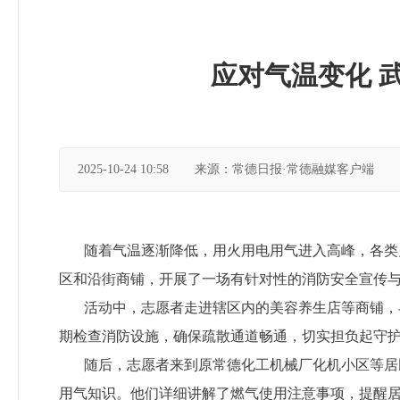
应对气温变化 
2025-10-24 10:58
来源：常德日报·常德融媒客户端
随着气温逐渐降低，用火用电用气进入高峰，各类火
区和沿街商铺，开展了一场有针对性的消防安全宣传
活动中，志愿者走进辖区内的美容养生店等商铺，与
期检查消防设施，确保疏散通道畅通，切实担负起守
随后，志愿者来到原常德化工机械厂化机小区等居民
用气知识。他们详细讲解了燃气使用注意事项，提醒