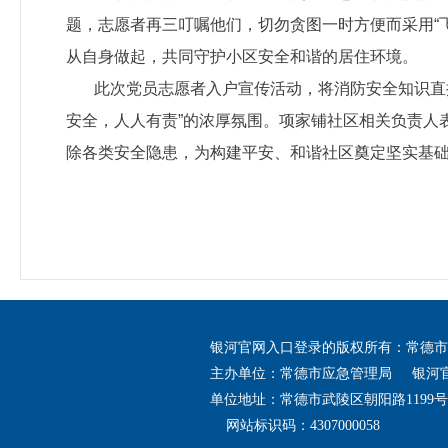
题，志愿者再三叮嘱他们，切勿贪图一时方便而采用“
从自身做起，共同守护小区安全和谐的居住环境。
此次党员志愿者入户宣传活动，将消防安全知识直接
安全，人人有责”的浓厚氛围。项家铺社区相关负责人
除各类安全隐患，为构建平安、和谐社区奠定坚实基
银河官网入口登录的版权所有：常
主办单位：常德市应急管理局 银河
单位地址：常德市武陵区朝阳路1199号 办
网站标识码：4307000058