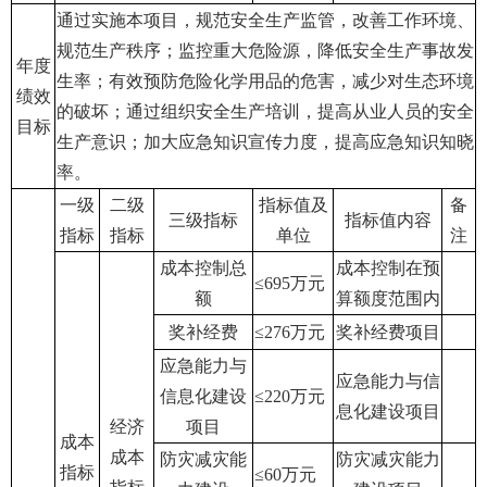
通过实施本项目，规范安全生产监管，改善工作环境、
规范生产秩序；监控重大危险源，降低安全生产事故发
年度
生率；有效预防危险化学用品的危害，减少对生态环境
绩效
的破坏；通过组织安全生产培训，提高从业人员的安全
目标
生产意识；加大应急知识宣传力度，提高应急知识知晓
率。
一级
二级
指标值及
备
三级指标
指标值内容
指标
指标
单位
注
成本控制总
成本控制在预
≤695
万元
额
算额度范围内
奖补经费
≤276
万元
奖补经费项目
应急能力与
应急能力与信
信息化建设
≤220
万元
息化建设项目
经济
项目
成本
成本
防灾减灾能
防灾减灾能力
指标
≤60
万元