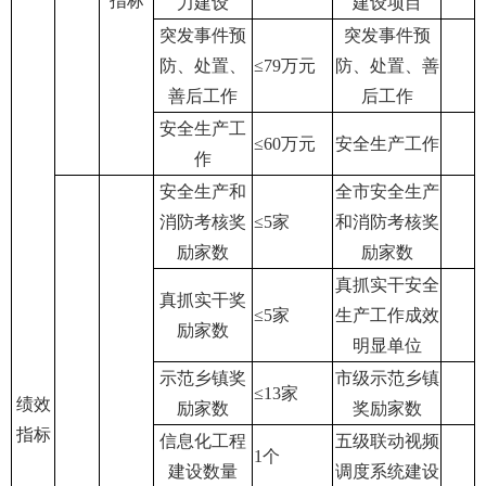
指标
力建设
建设项目
突发事件预
突发事件预
防、处置、
≤79
万元
防、处置、善
善后工作
后工作
安全生产工
≤60
万元
安全生产工作
作
安全生产和
全市安全生产
消防考核奖
≤5
家
和消防考核奖
励家数
励家数
真抓实干安全
真抓实干奖
≤5
家
生产工作成效
励家数
明显单位
示范乡镇奖
市级示范乡镇
≤13
家
绩效
励家数
奖励家数
指标
信息化工程
五级联动视频
1
个
建设数量
调度系统建设