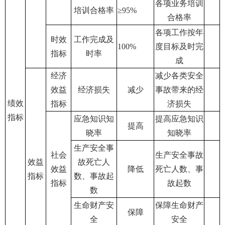
各项业务培训
培训合格率
≥95%
合格率
各项工作按年
时效
工作完成及
100%
度目标及时完
指标
时率
成
经济
减少各类安全
效益
经济损失
减少
事故带来的经
绩效
指标
济损失
指标
应急知识知
提高应急知识
提高
晓率
知晓率
生产安全事
社会
生产安全事故
效益
故死亡人
效益
降低
死亡人数、事
指标
数、事故起
指标
故起数
数
生命财产安
保障生命财产
保障
全
安全