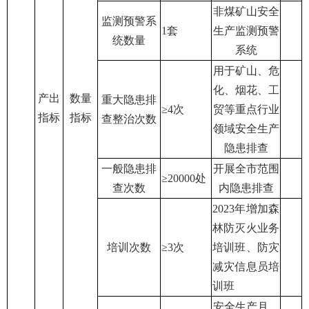
非煤矿山安全
监测预警系
1
套
生产监测预警
统数量
系统
用于矿山、危
化、烟花、工
产出
数量
重大隐患排
≥4
次
贸等重点行业
指标
指标
查整治次数
领域安全生产
隐患排查
一般隐患排
开展全市范围
≥20000
处
查次数
内隐患排查
2023
年增加森
林防灭火业务
培训次数
≥3
次
培训班、防灾
减灾信息员培
训班
安全生产月、