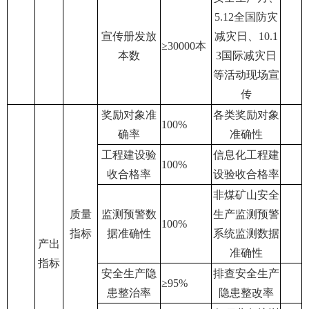
5.12
全国防灾
宣传册发放
减灾日、
10.1
≥30000
本
本数
3
国际减灾日
等活动现场宣
传
奖励对象准
各类奖励对象
100%
确率
准确性
工程建设验
信息化工程建
100%
收合格率
设验收合格率
非煤矿山安全
质量
监测预警数
生产监测预警
100%
指标
据准确性
系统监测数据
产出
准确性
指标
安全生产隐
排查安全生产
≥95%
患整治率
隐患整改率