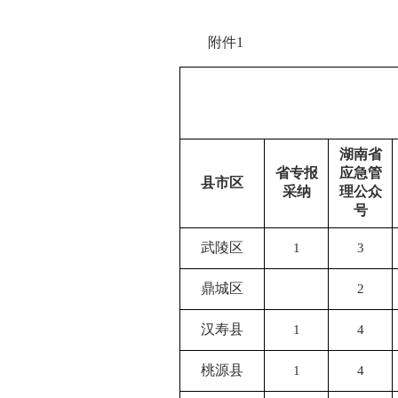
附件1
湖南省
省专报
应急管
县市区
采纳
理公众
号
武陵区
1
3
鼎城区
2
汉寿县
1
4
桃源县
1
4