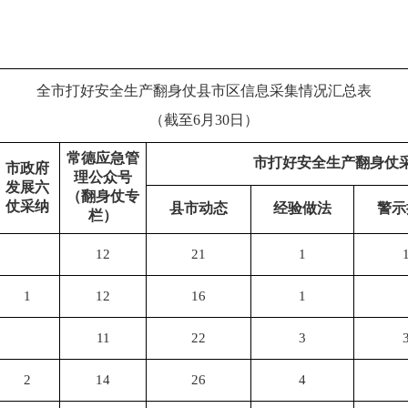
全市打好安全生产翻身仗县市区信息采集情况汇总表
（截至6月30日）
常德应急管
市打好安全生产翻身仗
市政府
理公众号
发展六
（翻身仗专
仗采纳
县市动态
经验做法
警示
栏）
12
21
1
1
12
16
1
11
22
3
2
14
26
4