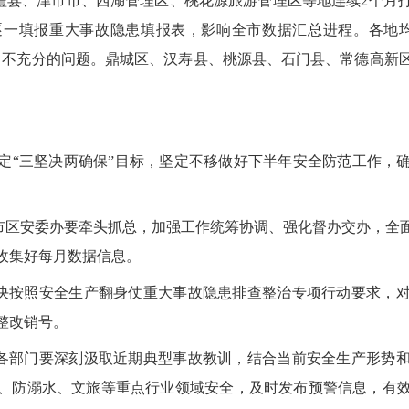
、澧县、津市市、西湖管理区、桃花源旅游管理区等地连续2个月
逐一填报重大事故隐患填报表，影响全市数据汇总进程。各地均
、不充分的问题。鼎城区、汉寿县、桃源县、石门县、常德高新
定“三坚决两确保”目标，坚定不移做好下半年安全防范工作，
县市区安委办要牵头抓总，加强工作统筹协调、强化督办交办，全
收集好每月数据信息。
坚决按照安全生产翻身仗重大事故隐患排查整治专项行动要求，
整改销号。
地各部门要深刻汲取近期典型事故教训，结合当前安全生产形势
、防溺水、文旅等重点行业领域安全，及时发布预警信息，有