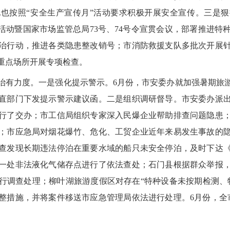
也按照“安全生产宣传月”活动要求积极开展安全宣传。三是
”活动暨国家市场监管总局73号、74号令宣贯会议，部署推进特
治行动，推进各类隐患整改销号；市消防救援支队多批次开展
重点场所开展专项检查。
治有力度。一是强化提示警示。6月份，市安委办就加强暑期旅
直部门下发提示警示建议函。二是组织调研督导。市安委办派出
行了交办；市工信局组织专家深入民爆企业帮助排查问题隐患
；市应急局对烟花爆竹、危化、工贸企业近年来易发生事故的
查发现长期违法停泊在重要水域的船只未安全停泊，及时下达
一处非法液化气储存点进行了依法查处；石门县根据群众举报
行调查处理；柳叶湖旅游度假区对存在“特种设备未按期检测、
整措施，并将案件移送市应急管理局依法进行处理。6月份，全市