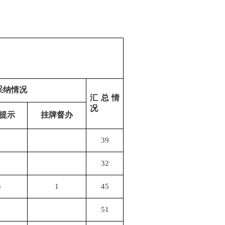
采纳情况
汇总情
况
提示
挂牌督办
1
39
32
3
1
45
51