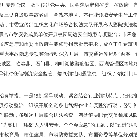
召开专题会议，及时传达党中央、国务院决定和省委、省政府，
反三认真汲取事故教训，查找本地区、本行业领域安全生产工
动；市委宣传部组织文化市场综合执法支队开展私人影院执法
市学安委成员单位开展校园周边安全隐患专项整治；市应急局针对临
省应急厅和市委市政府主要领导指示批示要求，成立工作专班
重大事故隐患专项整治行动深入开展；市交通运输局对“两客一
鼎城区、临澧县、石门县、柳叶湖旅游度假区、西湖管理区等地
导针对仓储物流安全监管、燃气领域问题隐患，组织了3家部门单
治有举措。一是狠抓督导联动。紧密结合行业领域特点，细化
”专项行动整治，组织开展全链条电气焊作业专项整治行动，督导
作联动，多频次开展联合执法检查，有效解决职责交叉领域风
”为契机，围绕“人人讲安全、个个会应急”的主题，以“五进”
市教育局、市住建局、市消防救援支队、市国资委等单位分别