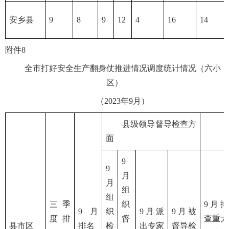
安乡县
9
8
9
12
4
16
14
附件8
全市打好安全生产翻身仗推进情况调度统计情况（六小
区）
（2023年9月）
县级领导督导检查方
面
9
9
月
月
组
组
三季
织
9月排
9月
织
9月派
9月被
度排
督
查重大
县市区
排名
检
出专家
督导检