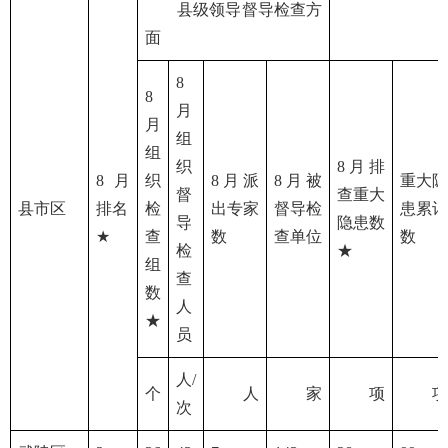
县级领导督导检查方
面
8
8
月
月
组
组
织
8月排
8月
织
8月派
8月被
重大隐
督
查重大
县市区
排名
检
出专家
督导检
患累计
导
隐患数
★
查
数
查单位
数
检
★
组
查
数
人
★
员
人/
个
人
家
项
项
次