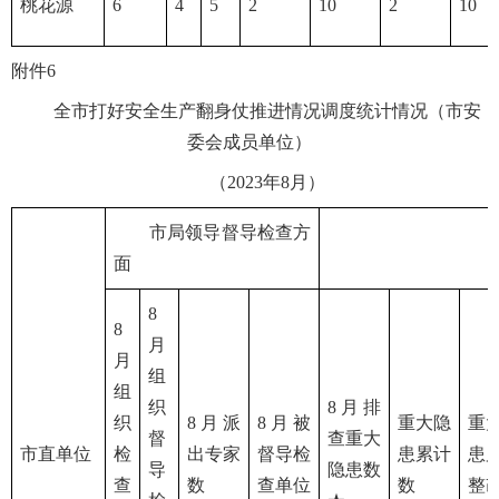
桃花源
6
4
5
2
10
2
10
附件6
全市打好安全生产翻身仗推进情况调度统计情况（市安
委会成员单位）
（2023年8月）
市局领导督导检查方
面
8
8
月
月
组
组
织
8月排
织
8月派
8月被
重大隐
重
督
查重大
市直单位
检
出专家
督导检
患累计
患
导
隐患数
查
数
查单位
数
整