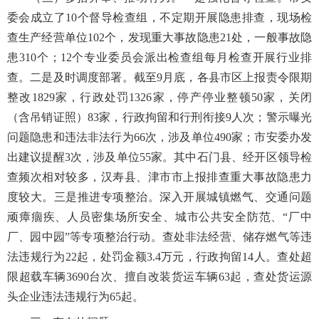
委会成立了10个督导检查组，不定期开展隐患排查，现场检
查生产经营单位102个，发现重大事故隐患21处，一般事故隐
患310个；12个专业委员会派出检查组每月检查开展行业排
查。二是及时调度部署。截至9月底，各县市区上报责令限期
整改1829家，行政处罚1326家，停产停业整顿50家，关闭
（含吊销证照）83家，行政拘留和行刑衔接9人次；警示曝光
问题隐患和违法非法行为66次，涉及单位490家；市安委办发
出建议提醒3次，涉及单位55家。其中石门县、经开区领导检
查频次相对较多，汉寿县、津市市上报排查重大事故隐患力
度较大。三是推进专项整治。深入开展城镇燃气、交通问题
顽瘴痼疾、人员密集场所安全、城市公共安全防范、“厂中
厂、园中园”等专项整治行动。查处非法经营、储存燃气等违
法违规行为22起，处罚金额3.4万元，行政拘留14人。查处超
限超载车辆3690台次、擅自改装货运车辆63起，查处货运源
头企业违法违规行为65起。