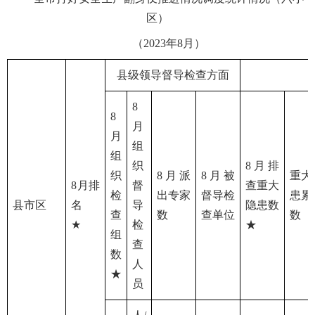
区）
（2023年8月）
县级领导督导检查方面
8
8
月
月
组
组
织
8月排
织
8月派
8月被
重大
8月排
督
查重大
检
出专家
督导检
患累
县市区
名
导
隐患数
查
数
查单位
数
★
检
★
组
查
数
人
★
员