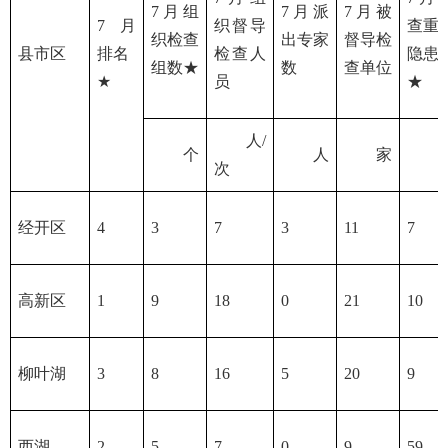
7月组
7月派
7月被
7月
织督导
查重
织检查
出专家
督导检
县市区
排名
检查人
隐患
组数★
数
查单位
★
员
★
人/
个
人
家
次
经开区
4
3
7
3
11
7
高新区
1
9
18
0
21
10
柳叶湖
3
8
16
5
20
9
西湖
2
5
7
0
9
59