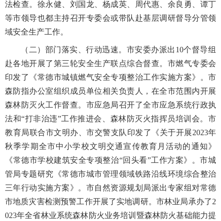
法检查。徐永健、刘国龙、杨成英、周代惠、余良勇、谭丁
等市领导也都主持召开专委会或带队赴基层调研督导分管领
域安全生产工作。
（二）部门落实、行动迅速。市安委办派出10个督导组
赴各地开展了第三轮安全生产联点综合督查。市燃气专委会
印发了《常德市城镇燃气安全专项整治工作实施方案》。市
森防指办公室组织成员单位相关负责人，在全市范围内开展
森林防灭火工作督查。市应急局召开了全市应急系统行政执
法和“打非治违”工作推进会、森林防灭火指挥员培训会。市
教育局联合市文明办、市交警支队印发了《关于开展2023年
秋季学期全市中小学校文明交通宣传教育月活动的通知》
《常德市学校建筑安全专项整治“回头看”工作方案》。市城
管局专题研究《常德市城市管理领域铁路沿线环境综合整治
三年行动实施方案》。市自然资源规划局派出专家组对常德
市地质灾害检测预警工作开展了实地调研。市林业局承办了2
023年全省林业系统森林防火业务培训暨森林防火基础能力提