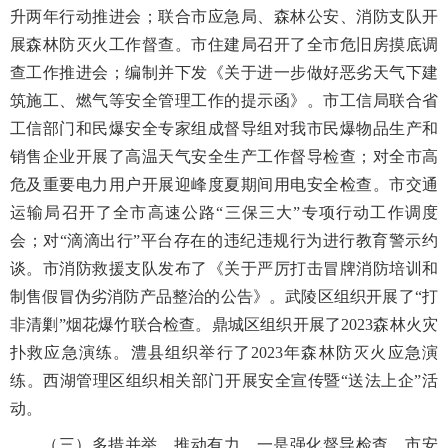
升两年行动推进会；联合市应急局、森林公安、消防支队开
展森林防灭火工作督查。市住建局召开了全市危旧房摸底调
查工作推进会；编制并下发《关于进一步做好恶劣天气下建
筑施工、燃气等安全管理工作的提示函》。市工信局联合省
工信部门和民爆安全专家组成督导组对我市民爆物品生产和
销售企业开展了高温天气安全生产工作督导检查；对全市高
危及重要电力用户开展迎峰度夏期间用电安全检查。市交通
运输局召开了全市高速公路“三保三大”专项行动工作调度
会；对“滴滴出行”平台存在的违纪违规行为进行教育警示约
谈。市消防救援支队发布了《关于严厉打击冒牌消防培训和
制售假冒伪劣消防产品整治的公告》。武陵区组织开展了“打
非清剿”烟花爆竹联合检查。鼎城区组织开展了2023森林火灾
扑救应急演练。澧县组织举行了2023年森林防灭火应急演
练。西湖管理区组织相关部门开展安全宣传暨“送法上企”活
动。
（三）多措并举、推动有力。一是强化督导检查。市安