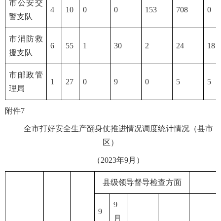
市公安交
4
10
0
0
153
708
0
警支队
市消防救
6
55
1
30
2
24
18
援支队
市邮政管
1
27
0
9
0
5
5
理局
附件7
全市打好安全生产翻身仗推进情况调度统计情况（县市
区）
（2023年9月）
县级领导督导检查方面
9
9
月