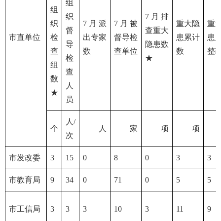
组
组
织
7月排
织
7月派
7月被
重大隐
重
督
查重大
市直单位
检
出专家
督导检
患累计
患
导
隐患数
查
数
查单位
数
整
检
★
组
查
数
人
★
员
人/
个
人
家
项
项
次
市发改委
3
15
0
8
0
3
3
市教育局
9
34
0
71
0
5
5
市工信局
3
3
3
10
3
11
9