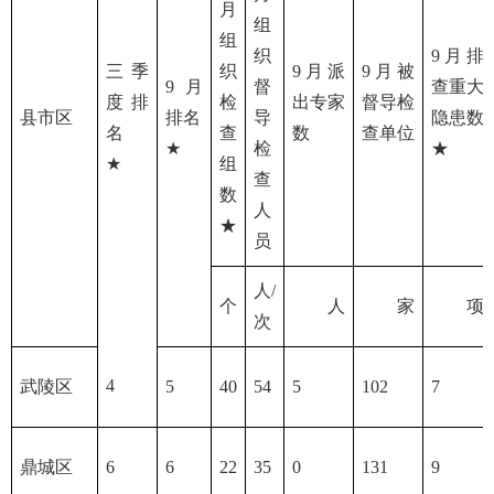
月
组
组
织
9月排
三季
织
9月派
9月被
9月
督
查重大
度排
检
出专家
督导检
县市区
排名
导
隐患数
名
查
数
查单位
★
检
★
★
组
查
数
人
★
员
人/
个
人
家
项
次
4
武陵区
5
40
54
5
102
7
鼎城区
6
6
22
35
0
131
9