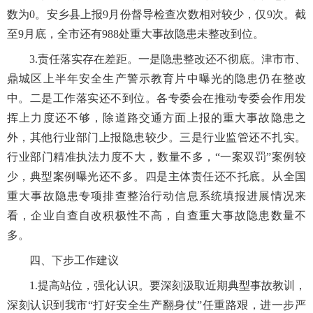
数为0。安乡县上报9月份督导检查次数相对较少，仅9次。截
至9月底，全市还有988处重大事故隐患未整改到位。
3.责任落实存在差距。一是隐患整改还不彻底。津市市、
鼎城区上半年安全生产警示教育片中曝光的隐患仍在整改
中。二是工作落实还不到位。各专委会在推动专委会作用发
挥上力度还不够，除道路交通方面上报的重大事故隐患之
外，其他行业部门上报隐患较少。三是行业监管还不扎实。
行业部门精准执法力度不大，数量不多，“一案双罚”案例较
少，典型案例曝光还不多。四是主体责任还不托底。从全国
重大事故隐患专项排查整治行动信息系统填报进展情况来
看，企业自查自改积极性不高，自查重大事故隐患数量不
多。
四、下步工作建议
1.提高站位，强化认识。要深刻汲取近期典型事故教训，
深刻认识到我市“打好安全生产翻身仗”任重路艰，进一步严