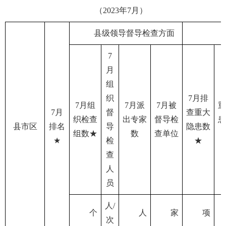
（2023年7月）
县级领导督导检查方面
7
月
组
织
7月排
7月组
7月派
7月被
重
7月
督
查重大
织检查
出专家
督导检
患
县市区
排名
导
隐患数
组数★
数
查单位
★
检
★
查
人
员
人/
个
人
家
项
次