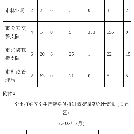
市林业局
2
2
0
3
0
3
2
市公安交
4
14
0
5
383
555
0
警支队
市消防救
6
20
6
25
1
22
15
援支队
市邮政管
2
63
0
21
0
5
5
理局
附件4
全市打好安全生产翻身仗推进情况调度统计情况（县市
区）
（2023年8月）