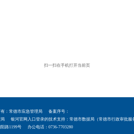
司
司
司
扫一扫在手机打开当前页
所有：常德市应急管理局
备案序号：
理局
银河官网入口登录的技术支持：常德市数据局（常德市行政审批服
路1199号
办公电话：0736-7703280