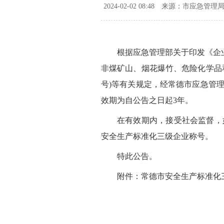
2024-02-02 08:48
来源：市应急管理
根据应急管理部关于印发《企业
非煤矿山、烟花爆竹、危险化学品和
号)等有关规定，经常德市应急管
效期为自公告之日起3年。
在有效期内，接受社会监督，
安全生产标准化三级企业称号。
特此公告。
附件：常德市安全生产标准化三