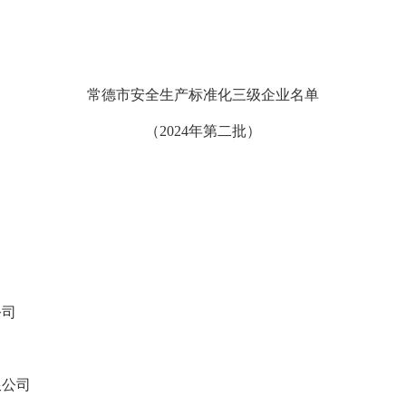
常德市安全生产标准化三级企业名单
（2024年第二批）
司
公司
限公司