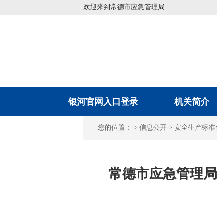
欢迎来到常德市应急管理局
银河官网入口登录
机关简介
您的位置： >
信息公开
>
安全生产标准
常德市应急管理局