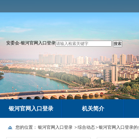
安委会-银河官网入口登录
银河官网入口登录
机关简介
您的位置：
银河官网入口登录
>
综合动态
>
银河官网入口登录的