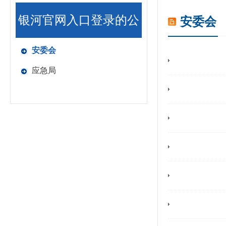
银河官网入口登录的公
安委会
安委会
告
应急局